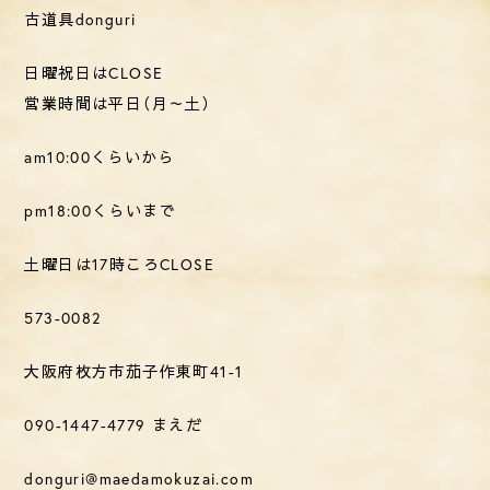
古道具
donguri
日曜祝日はCLOSE
営業時間は平日（月～土）
am10:00
くらいから
pm18:00
くらいまで
土曜日は17時ころ
CLOSE
573-0082
大阪府枚方市茄子作東町
41-1
090-1447-4779
まえだ
donguri@maedamokuzai.com