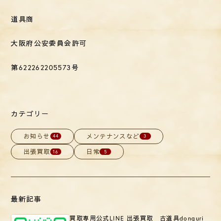
道具商
大阪府公安委員会許可
第
622262205573
号
カテゴリー
お知らせ
メンテナンスなど
44
3
出張買取
日常
16
5
最新記事
買取専用公式LINE 出張買取 古道具donguri