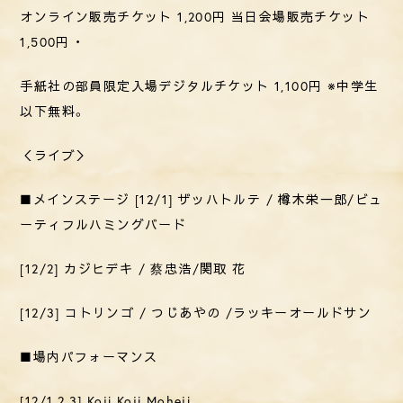
オンライン販売チケット 1,200円 当日会場販売チケット
1,500円 ・
手紙社の部員限定入場デジタルチケット 1,100円 ※中学生
以下無料。
＜ライブ＞
■メインステージ [12/1] ザッハトルテ / 樽木栄一郎/ビュ
ーティフルハミングバード
[12/2] カジヒデキ / 蔡忠浩/関取 花
[12/3] コトリンゴ / つじあやの /ラッキーオールドサン
■場内パフォーマンス
[12/1,2,3] Koji Koji Moheji