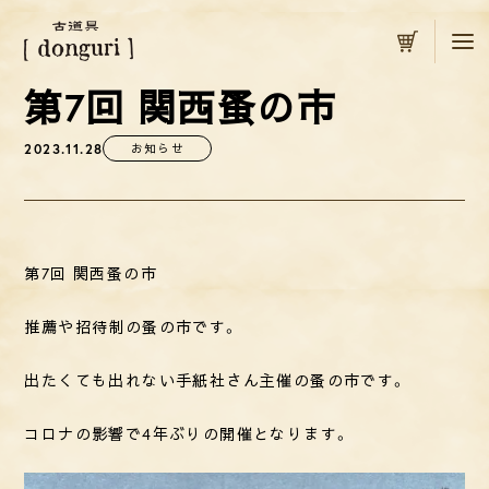
カート
第7回 関西蚤の市
2023.11.28
お知らせ
第7回 関西蚤の市
推薦や招待制の蚤の市です。
出たくても出れない手紙社さん主催の蚤の市です。
コロナの影響で4年ぶりの開催となります。