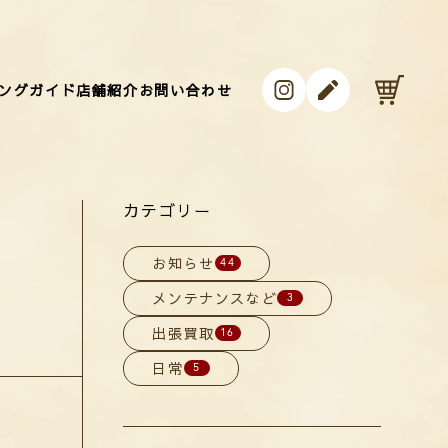
instagram
ameblo
カ
ングガイド
店舗紹介
お問い合わせ
カテゴリー
お知らせ
44
メンテナンスなど
3
出張買取
16
日常
5