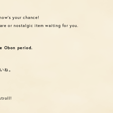
 now’s your chance!
are or nostalgic item waiting for you.
he Obon period.
いね。
troll!