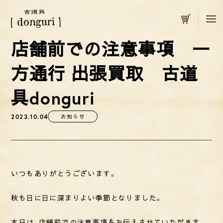
カート
店舗前での注意事項 一
方通行 出張買取 古道
具donguri
2023.10.04
お知らせ
いつもありがとうございます。
秋も日に日に深まりよい季節となりました。
本日は、店舗前での注意事項をお伝えさせていただきま