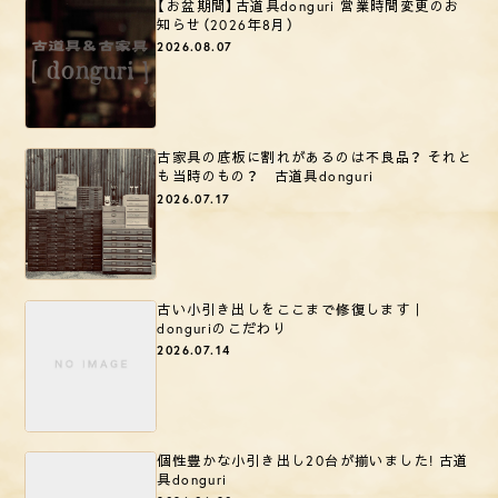
【お盆期間】古道具donguri 営業時間変更のお
知らせ（2026年8月）
2026.08.07
古家具の底板に割れがあるのは不良品？ それと
も当時のもの？ 古道具donguri
2026.07.17
古い小引き出しをここまで修復します｜
donguriのこだわり
2026.07.14
個性豊かな小引き出し20台が揃いました! 古道
具donguri